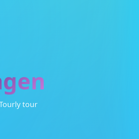
agen
ourly tour