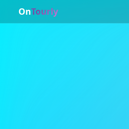
On
Tourly