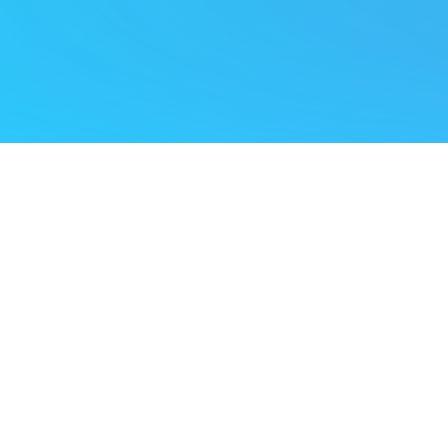
e tour management software voor de muziekindustrie. Het 
n en logistics partners om tours te plannen, organiseren e
?