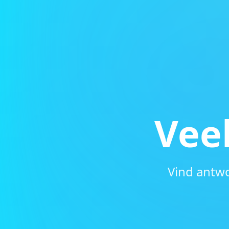
Vee
Vind antw