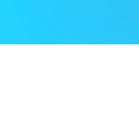
Wat is OnTourly?
OnTourly is een complet
promoters, agentschappe
Is OnTourly gratis