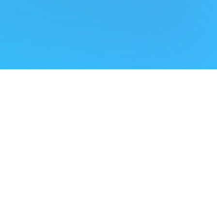
helpt artiesten,
n uit te voeren.