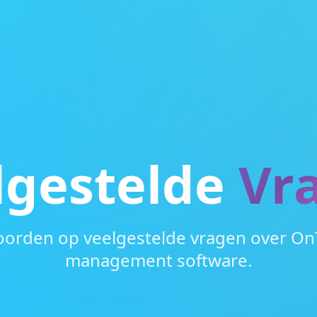
lgestelde
Vr
oorden op veelgestelde vragen over OnT
management software.